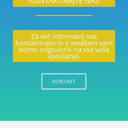
KONTAKTIRAJTE NAS
Za več informacij nas
kontaktirajte in z veseljem vam
bomo odgovorili na vsa vaša
vprašanja.
KONTAKT