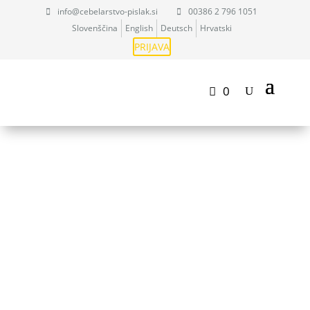
info@cebelarstvo-pislak.si
00386 2 796 1051
Slovenščina
English
Deutsch
Hrvatski
PRIJAVA
0