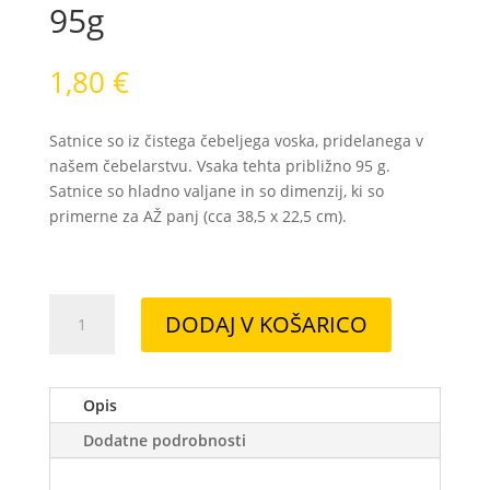
95g
1,80
€
Satnice so iz čistega čebeljega voska, pridelanega v
našem čebelarstvu. Vsaka tehta približno 95 g.
Satnice so hladno valjane in so dimenzij, ki so
primerne za AŽ panj (cca 38,5 x 22,5 cm).
SATNICA
DODAJ V KOŠARICO
IZ
VOSKA
cca
Opis
95g
količina
Dodatne podrobnosti