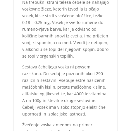
Na trebušni strani telesa čebele se nahajajo
voskovne žleze, katerih izvodila izločajo
vosek, ki se strdi v voščene ploščice, težke
0,18 – 0,25 mg. Vosek je svetlo rumene do
rumeno-rjave barve, kar je odvisno od
količine barvnih snovi iz cvetja. Ima prijeten
vonj, ki spominja na med. V vodi je netopen,
v alkoholu se topi del njegovih spojin, dobro
se topi v organskih topilih.
Sestava čebeljega voska ni povsem
raziskana. Do sedaj je poznanih okoli 290
različnih sestavin. Vsebuje estre nasičenih
maščobnih kislin, proste maščobne kisline,
alifatske ogljikovodike, kar 4000 ie vitamina
A na 100g in številne druge sestavine.
Čebelji vosek ima visoko stopnjo električne
upornosti in izolacijske lastnosti.
Žvečenje voska z medom, na primer