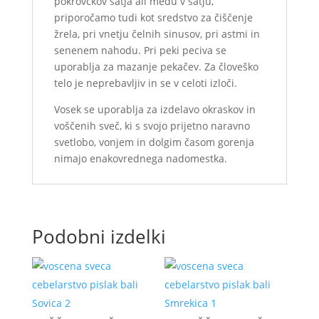
pokrovčkov satja ali medu v satju,
priporočamo tudi kot sredstvo za čiščenje
žrela, pri vnetju čelnih sinusov, pri astmi in
senenem nahodu. Pri peki peciva se
uporablja za mazanje pekačev. Za človeško
telo je neprebavljiv in se v celoti izloči.
Vosek se uporablja za izdelavo okraskov in
voščenih sveč, ki s svojo prijetno naravno
svetlobo, vonjem in dolgim časom gorenja
nimajo enakovrednega nadomestka.
Podobni izdelki