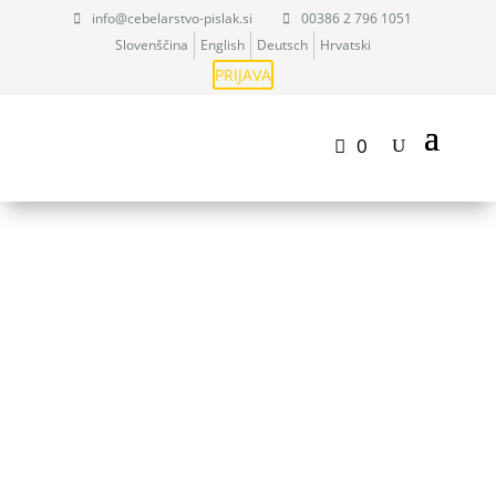
info@cebelarstvo-pislak.si
00386 2 796 1051
Slovenščina
English
Deutsch
Hrvatski
PRIJAVA
0